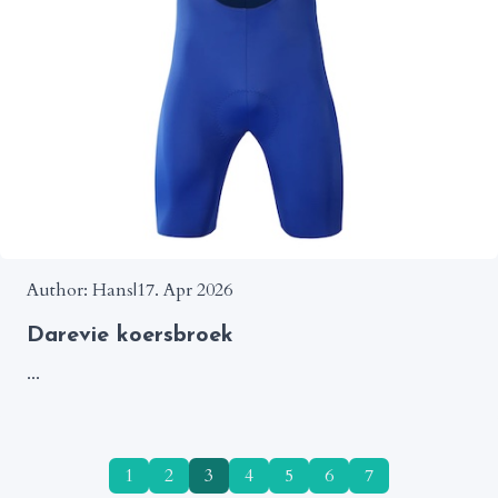
Author: Hans
|
17. Apr 2026
Darevie koersbroek
...
1
2
3
4
5
6
7